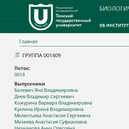
БИОЛОГИ
ОБ ИНСТИТУТ
Главная
INTERNATION
В
ГРУППА 001409
ТГУ ОТКРЫЛ 
ы
Поток:
INTERNATION
0014
з
Выпускники
Белевич Яна Владимировна
д
Деев Владимир Сергеевич
Кожурина Варвара Владимировна
е
Куклина Ирина Владимировна
Мелентьева Анастасия Сергеевна
с
Мизеева Анастасия Суфиановна
Незнамова Анна Олеговна