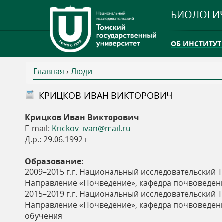
БИОЛОГИ
ОБ ИНСТИТУТ
Главная
›
Люди
INTERNATION
В
КРИЦКОВ ИВАН ВИКТОРОВИЧ
ТГУ ОТКРЫЛ 
ы
Крицков Иван Викторович
INTERNATION
E-mail:
Krickov_ivan@mail.ru
з
Д.р.: 29.06.1992 г
д
Образование:
2009–2015 г.г. Национальный исследовательский 
е
Направление «Почведение», кафедра почвоведения
2015–2019 г.г. Национальный исследовательский 
Направление «Почведение», кафедра почвоведения
с
обучения