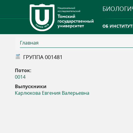
БИОЛОГИ
ОБ ИНСТИТУТ
Главная
INTERNATION
В
ГРУППА 001481
ТГУ ОТКРЫЛ 
ы
Поток:
INTERNATION
0014
з
Выпускники
Карлюкова Евгения Валерьевна
д
е
с