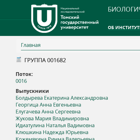
БИОЛОГИ
ОБ ИНСТИТУТ
Главная
INTERNATION
В
ГРУППА 001682
ТГУ ОТКРЫЛ 
ы
Поток:
INTERNATION
0016
з
Выпускники
Болдырева Екатерина Александровна
д
Георгица Анна Евгеньевна
Елугачева Анна Сергеевна
е
Жукова Мария Владимировна
Идиатулина Наталья Вадимовна
с
Клюшкина Надежда Юрьевна
Кожемякина Римма Валерьевна