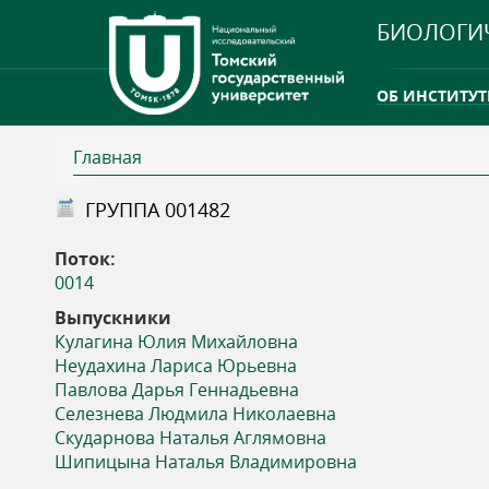
БИОЛОГИ
ОБ ИНСТИТУТ
Главная
INTERNATION
В
ГРУППА 001482
ТГУ ОТКРЫЛ 
ы
Поток:
INTERNATION
0014
з
Выпускники
Кулагина Юлия Михайловна
д
Неудахина Лариса Юрьевна
Павлова Дарья Геннадьевна
е
Селезнева Людмила Николаевна
Скударнова Наталья Аглямовна
с
Шипицына Наталья Владимировна