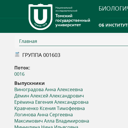
БИОЛОГИ
ОБ ИНСТИТУТ
Главная
INTERNATION
В
ГРУППА 001603
ТГУ ОТКРЫЛ 
ы
Поток:
INTERNATION
0016
з
Выпускники
Виноградова Анна Алексеевна
д
Дёмин Алексей Александрович
Ерёмина Евгения Александровна
е
Кравченко Ксения Тимофеевна
Логинова Анна Сергеевна
с
Максимович Алла Владимировна
Миннулина Нина Ильясовна