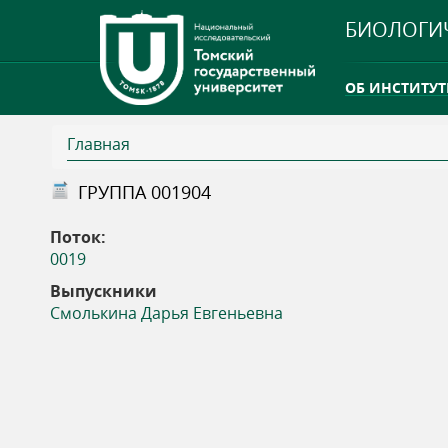
БИОЛОГИ
ОБ ИНСТИТУТ
Главная
INTERNATION
В
ГРУППА 001904
ТГУ ОТКРЫЛ 
ы
Поток:
INTERNATION
0019
з
Выпускники
Смолькина Дарья Евгеньевна
д
е
с