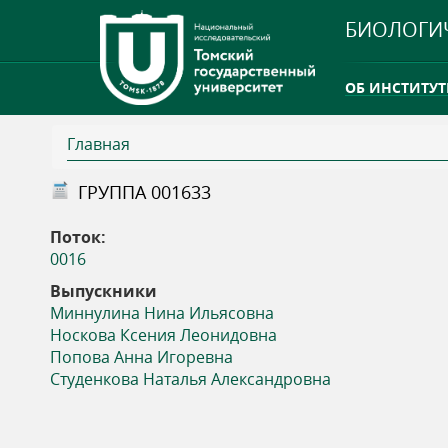
БИОЛОГИ
ОБ ИНСТИТУТ
Главная
INTERNATION
В
ГРУППА 001633
ТГУ ОТКРЫЛ 
ы
Поток:
INTERNATION
0016
з
Выпускники
Миннулина Нина Ильясовна
д
Носкова Ксения Леонидовна
Попова Анна Игоревна
е
Студенкова Наталья Александровна
с