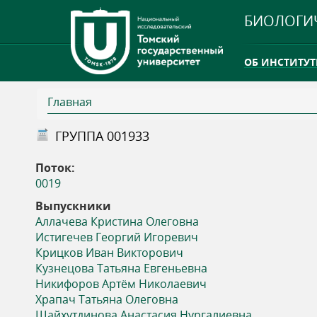
БИОЛОГИ
ОБ ИНСТИТУТ
Главная
INTERNATION
В
ГРУППА 001933
ТГУ ОТКРЫЛ 
ы
Поток:
INTERNATION
0019
з
Выпускники
Аллачева Кристина Олеговна
д
Истигечев Георгий Игоревич
Крицков Иван Викторович
е
Кузнецова Татьяна Евгеньевна
Никифоров Артём Николаевич
с
Храпач Татьяна Олеговна
Шайхутдинова Анастасия Нургалиевна