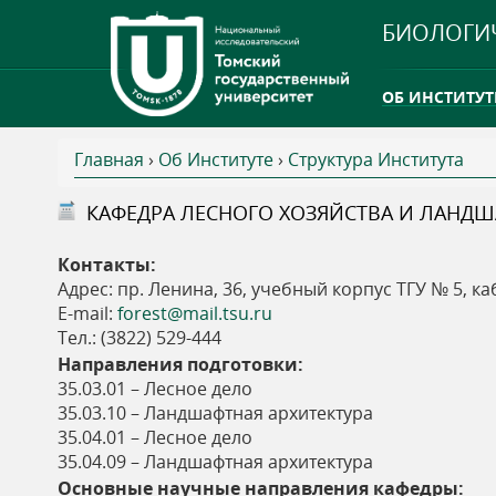
БИОЛОГИ
ОБ ИНСТИТУТ
Главная
›
Об Институте
›
Структура Института
INTERNATION
В
КАФЕДРА ЛЕСНОГО ХОЗЯЙСТВА И ЛАНД
ТГУ ОТКРЫЛ 
ы
Контакты:
INTERNATION
Адрес: пр. Ленина, 36, учебный корпус ТГУ № 5, ка
з
Е-mail:
forest@mail.tsu.ru
Тел.: (3822) 529-444
д
Направления подготовки:
35.03.01 – Лесное дело
е
35.03.10 – Ландшафтная архитектура
35.04.01 – Лесное дело
с
35.04.09 – Ландшафтная архитектура
Основные научные направления кафедры: