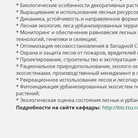
ь
* Биологические особенности декоративных раст
* Выращивание и использование лесных ресурсов
* Динамика, устойчивость и направленное форми
* Лесная экология, леса урбанизированных терри
* Мониторинг и обеспечение равновесия лесных
технологий, генетики и селекции;
* Оптимизация лесовосстановления в Западной С
* Охрана и защита лесов от пожаров, вредителей 
* Проектирование, строительство и эксплуатация
* Рациональное природопользование, эколого-э
экосистемами, производственный менеджмент в л
* Рекреационное использование лесов и лесопар
* Фитоиндикация урбанизированных экосистем п
растений;
* Экологическая оценка состояния лесных и урба
Подробности на сайте кафедры:
http://bio.tsu.r