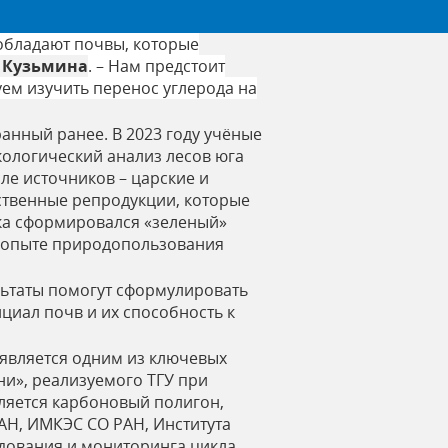
обладают почвы, которые
 Кузьмина
. – Нам предстоит
уем изучить перенос углерода на
нный ранее. В 2023 году учёные
кологический анализ лесов юга
ле источников – царские и
ственные репродукции, которые
ска сформировался «зеленый»
б опыте природопользования
ультаты помогут сформулировать
иал почв и их способность к
 является одним из ключевых
ни», реализуемого ТГУ при
ляется карбоновый полигон,
РАН, ИМКЭС СО РАН, Института
дования и мониторинга цикла