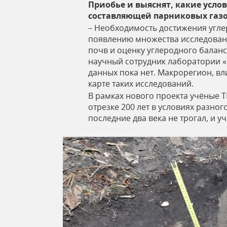
Приобье и выяснят, какие усло
ь
составляющей парниковых газов
– Необходимость достижения угле
появлению множества исследовани
почв и оценку углеродного баланс
научный сотрудник лаборатории 
данных пока нет. Макрорегион, вл
карте таких исследований.
В рамках нового проекта учёные 
отрезке 200 лет в условиях разно
последние два века не трогал, и 