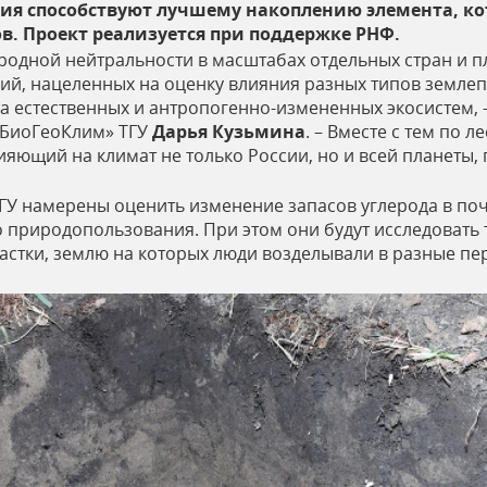
вия способствуют лучшему накоплению элемента, ко
. Проект реализуется при поддержке РНФ.
родной нейтральности в масштабах отдельных стран и п
й, нацеленных на оценку влияния разных типов земле
а естественных и антропогенно-измененных экосистем, 
«БиоГеоКлим» ТГУ
Дарья Кузьмина
. – Вместе с тем по 
ияющий на климат не только России, но и всей планеты,
ТГУ намерены оценить изменение запасов углерода в по
го природопользования. При этом они будут исследовать
участки, землю на которых люди возделывали в разные п