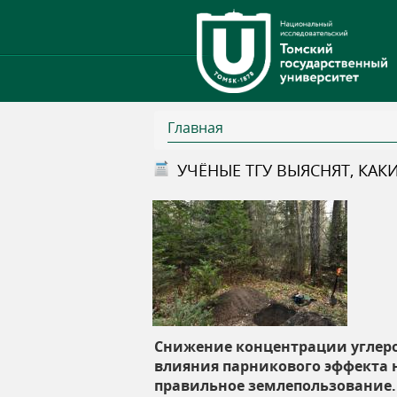
Главная
В
УЧЁНЫЕ ТГУ ВЫЯСНЯТ, КА
ы
з
д
е
Снижение концентрации углеро
влияния парникового эффекта 
с
правильное землепользование. 