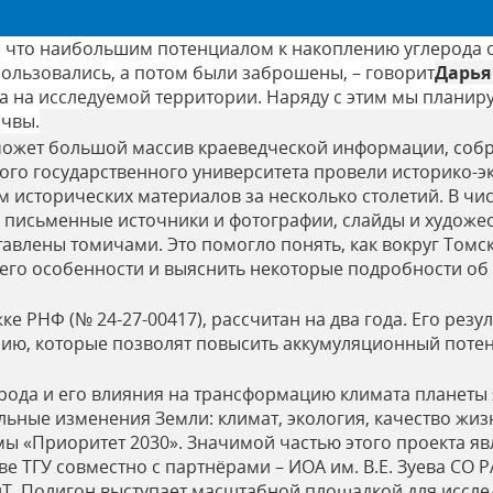
 что наибольшим потенциалом к накоплению углерода 
пользовались, а потом были заброшены, – говорит
Дарья
за на исследуемой территории. Наряду с этим мы планир
очвы.
ожет большой массив краеведческой информации, собра
го государственного университета провели историко-э
 исторических материалов за несколько столетий. В чис
, письменные источники и фотографии, слайды и художе
тавлены томичами. Это помогло понять, как вокруг Том
 его особенности и выяснить некоторые подробности о
е РНФ (№ 24-27-00417), рассчитан на два года. Его рез
ю, которые позволят повысить аккумуляционный потенц
ерода и его влияния на трансформацию климата планеты
ьные изменения Земли: климат, экология, качество жиз
 «Приоритет 2030». Значимой частью этого проекта яв
е ТГУ совместно с партнёрами – ИОА им. В.Е. Зуева СО 
Т. Полигон выступает масштабной площадкой для иссле