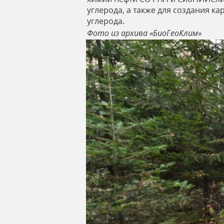
углерода, а также для создания 
углерода.
Фото из архива «БиоГеоКлим»