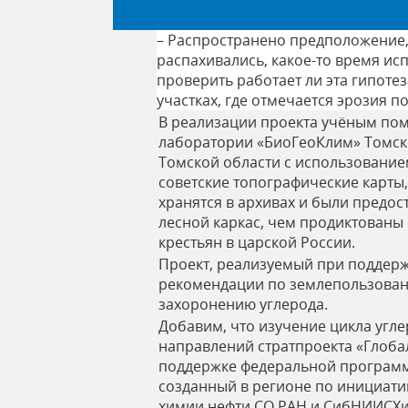
– Распространено предположение,
распахивались, какое-то время ис
проверить работает ли эта гипоте
участках, где отмечается эрозия п
В реализации проекта учёным пом
лаборатории «БиоГеоКлим» Томско
Томской области с использованием
советские топографические карты
хранятся в архивах и были предос
лесной каркас, чем продиктованы
крестьян в царской России.
Проект, реализуемый при поддержк
рекомендации по землепользовани
захоронению углерода.
Добавим, что изучение цикла угл
направлений стратпроекта «Глобал
поддержке федеральной программы
созданный в регионе по инициатив
химии нефти СО РАН и СибНИИСХи