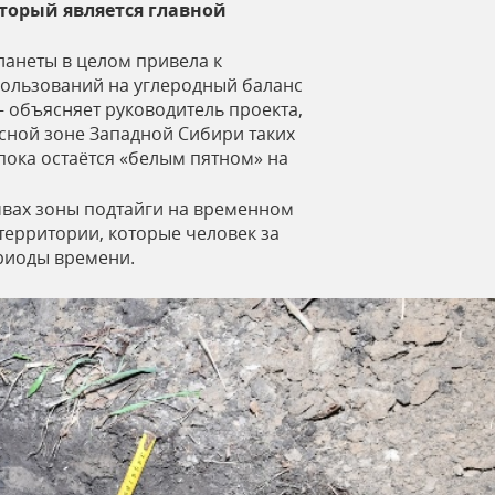
торый является главной
ланеты в целом привела к
пользований на углеродный баланс
– объясняет руководитель проекта,
лесной зоне Западной Сибири таких
 пока остаётся «белым пятном» на
чвах зоны подтайги на временном
 территории, которые человек за
ериоды времени.