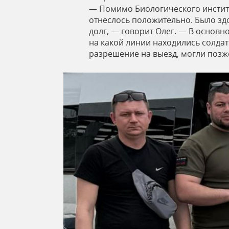
ь
— Помимо Биологического институт
отнеслось положительно. Было зд
долг, — говорит Олег. — В основн
на какой линии находились солдаты
разрешение на выезд, могли позж