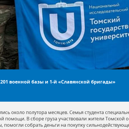
 201 военной базы и 1-й «Славянской бригады»
ились около полутора месяцев. Семья студента специаль
 помощи. В сборе груза участвовали жители Томской об
ы, помогли собрать деньги на покупку сильнодействую