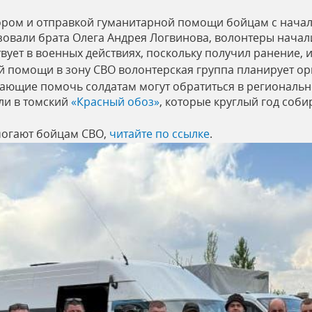
ором и отправкой гуманитарной помощи бойцам с нача
зовали брата Олега Андрея Логвинова, волонтеры начали
вует в военных действиях, поскольку получил ранение, и
 помощи в зону СВО волонтерская группа планирует орг
лающие помочь солдатам могут обратиться в региональн
ли в томский
«Красный обоз»
, которые круглый год соб
омогают бойцам СВО,
читайте по ссылке
.