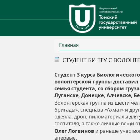
Главная
В
СТУДЕНТ БИ ТГУ С ВОЛОН
ы
Студент 3 курса Биологическог
волонтерской группы доставил
з
семья студента, со сбором гру
Луганске, Донецке, Алчевске, Б
д
Волонтерская группа из шести че
бригады», спецназа «Ахмат» и др
е
одеяла, дрон, пиломатериалы для
госпиталя, а также личные вещи о
с
Олег Логвинов
и раньше участвов
впервые.