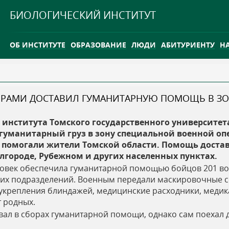
Jump to navigation
БИОЛОГИЧЕСКИЙ ИНСТИТУТ
ОБ ИНСТИТУТЕ
ОБРАЗОВАНИЕ
ЛЮДИ
АБИТУРИЕНТУ
Н
INTERNATIONAL
КАРЬЕРА
ТЕРАМИ ДОСТАВИЛ ГУМАНИТАРНУЮ ПОМОЩЬ В ЗО
ТГУ ОТКРЫЛ ИССЛЕДОВАТЕЛЬСКУЮ СТАНЦИЮ НА ВАСЮГ
о института Томского государственного университета
INTERNATIONAL
 гуманитарный груз в зону специальной военной оп
за помогали жители Томской области. Помощь доста
елгороде, Рубежном и других населенных пунктах.
ловек обеспечила гуманитарной помощью бойцов 201 во
угих подразделений. Военным передали маскировочные с
 укрепления блиндажей, медицинские расходники, меди
т родных.
ал в сборах гуманитарной помощи, однако сам поехал д