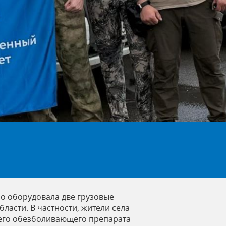
но оборудовала две грузовые
ласти. В частности, жители села
щего обезболивающего препарата