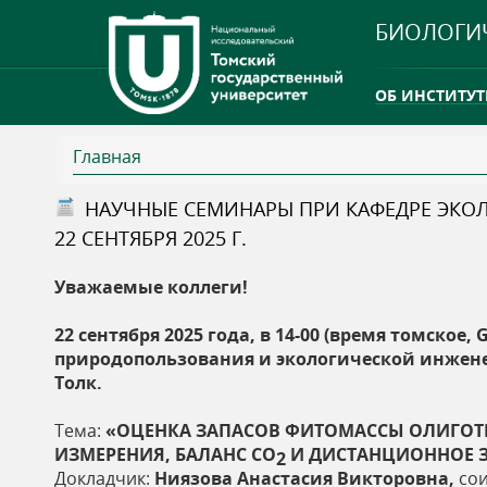
БИОЛОГИ
ОБ ИНСТИТУТ
Главная
INTERNATION
В
НАУЧНЫЕ СЕМИНАРЫ ПРИ КАФЕДРЕ ЭК
ТГУ ОТКРЫЛ 
22 СЕНТЯБРЯ 2025 Г.
ы
INTERNATION
Уважаемые коллеги!
з
22 сентября 2025 года, в 14-00 (время томско
д
природопользования и экологической инжен
Толк.
е
Тема:
«
ОЦЕНКА ЗАПАСОВ ФИТОМАССЫ ОЛИГОТ
с
ИЗМЕРЕНИЯ, БАЛАНС CO
И ДИСТАНЦИОННОЕ 
2
Докладчик:
Ниязова Анастасия Викторовна,
сои