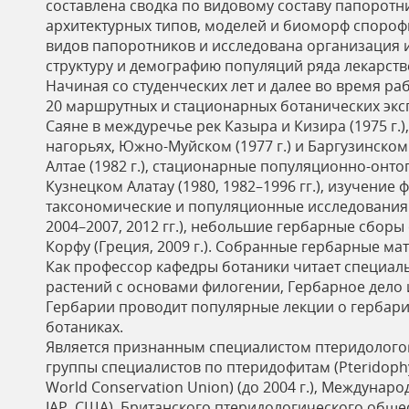
составлена сводка по видовому составу папорот
архитектурных типов, моделей и биоморф спороф
видов папоротников и исследована организация и
структуру и демографию популяций ряда лекарств
Начиная со студенческих лет и далее во время ра
20 маршрутных и стационарных ботанических экс
Саяне в междуречье рек Казыра и Кизира (1975 г.),
нагорьях, Южно-Муйском (1977 г.) и Баргузинском
Алтае (1982 г.), стационарные популяционно-онт
Кузнецком Алатау (1980, 1982–1996 гг.), изучение
таксономические и популяционные исследования 
2004–2007, 2012 гг.), небольшие гербарные сборы сд
Корфу (Греция, 2009 г.). Собранные гербарные ма
Как профессор кафедры ботаники читает специал
растений с основами филогении, Гербарное дело 
Гербарии проводит популярные лекции о гербария
ботаниках.
Является признанным специалистом птеридолого
группы специалистов по птеридофитам (Pteridoph
World Conservation Union) (до 2004 г.), Международ
IAP, США), Британского птеридологического обще