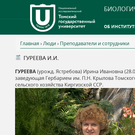
БИОЛОГИ
ОБ ИНСТИТУТ
Главная
›
Люди
›
Преподаватели и сотрудники
INTERNATION
В
ГУРЕЕВА И.И.
ТГУ ОТКРЫЛ 
ы
ГУРЕЕВА
(урожд. Ястребова) Ирина Ивановна (28.0
INTERNATION
заведующая Гербарием им. П.Н. Крылова Томского
з
сельского хозяйства Киргизской ССР.
д
е
с