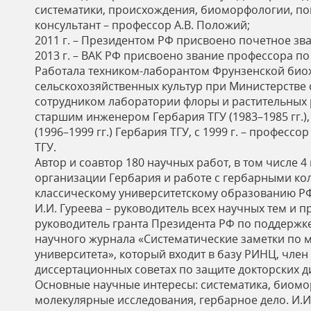
систематики, происхождения, биоморфологии, по
консультант – профессор А.В. Положий;
2011 г. – Президентом РФ присвоено почетное з
2013 г. – ВАК РФ присвоено звание профессора по
Работала техником-лаборантом Фрунзенской био
сельскохозяйственных культур при Министерстве 
сотрудником лаборатории флоры и растительных ре
старшим инженером Гербария ТГУ (1983–1985 гг.)
(1996–1999 гг.) Гербария ТГУ, с 1999 г. – професс
ТГУ.
Автор и соавтор 180 научных работ, в том числе 4
организации Гербария и работе с гербарными ко
классическому университетскому образованию Р
И.И. Гуреева – руководитель всех научных тем и 
руководитель гранта Президента РФ по поддержк
научного журнала «Систематические заметки по м
университета», который входит в базу РИНЦ, член
диссертационных советах по защите докторских дисс
Основные научные интересы: систематика, биомо
молекулярные исследования, гербарное дело. И.И