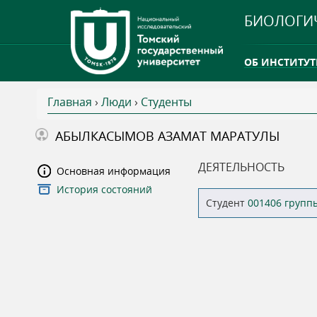
БИОЛОГИ
ОБ ИНСТИТУТ
Главная
›
Люди
›
Студенты
INTERNATION
В
АБЫЛКАСЫМОВ АЗАМАТ МАРАТУЛЫ
ТГУ ОТКРЫЛ 
ы
ДЕЯТЕЛЬНОСТЬ
Основная информация
INTERNATION
История состояний
з
Студент
001406 групп
д
е
с