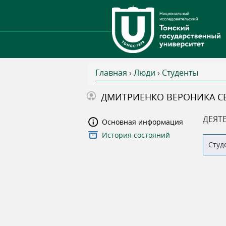
Главная
›
Люди
›
Студенты
В
ДМИТРИЕНКО ВЕРОНИКА С
ы
ДЕЯТ
Основная информация
История состояний
з
Студ
д
е
с