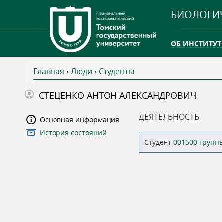
БИОЛОГИ
ОБ ИНСТИТУТ
Главная
›
Люди
›
Студенты
INTERNATION
В
СТЕЦЕНКО АНТОН АЛЕКСАНДРОВИЧ
ТГУ ОТКРЫЛ 
ы
ДЕЯТЕЛЬНОСТЬ
Основная информация
INTERNATION
История состояний
з
Студент
001500 групп
д
е
с