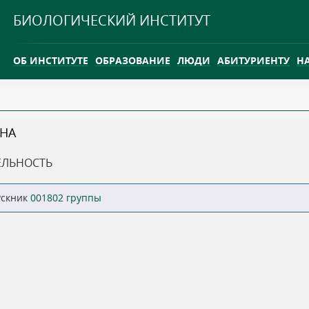
Jump to navigation
БИОЛОГИЧЕСКИЙ ИНСТИТУТ
ОБ ИНСТИТУТЕ
ОБРАЗОВАНИЕ
ЛЮДИ
АБИТУРИЕНТУ
Н
INTERNATIONAL
КАРЬЕРА
ВНА
ТГУ ОТКРЫЛ ИССЛЕДОВАТЕЛЬСКУЮ СТАНЦИЮ НА ВАСЮГ
ЕЛЬНОСТЬ
INTERNATIONAL
ускник
001802 группы