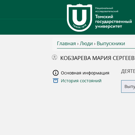
Главная
›
Люди
›
Выпускники
В
КОБЗАРЕВА МАРИЯ СЕРГЕЕ
ы
ДЕЯТ
Основная информация
История состояний
з
Вып
д
е
с