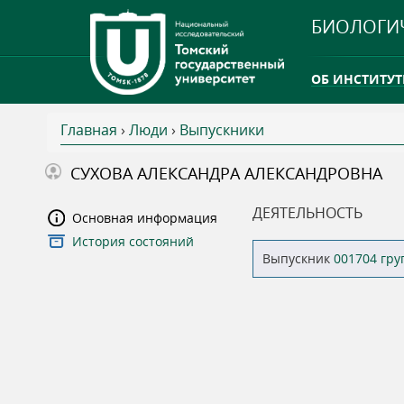
БИОЛОГИ
ОБ ИНСТИТУТ
Главная
›
Люди
›
Выпускники
INTERNATION
В
СУХОВА АЛЕКСАНДРА АЛЕКСАНДРОВНА
ТГУ ОТКРЫЛ 
ы
ДЕЯТЕЛЬНОСТЬ
Основная информация
INTERNATION
История состояний
з
Выпускник
001704 гр
д
е
с