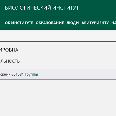
Jump to navigation
БИОЛОГИЧЕСКИЙ ИНСТИТУТ
ОБ ИНСТИТУТЕ
ОБРАЗОВАНИЕ
ЛЮДИ
АБИТУРИЕНТУ
Н
INTERNATIONAL
КАРЬЕРА
ИРОВНА
ТГУ ОТКРЫЛ ИССЛЕДОВАТЕЛЬСКУЮ СТАНЦИЮ НА ВАСЮГ
ЕЛЬНОСТЬ
INTERNATIONAL
ускник
001581 группы