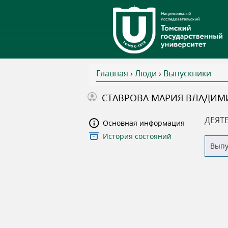
Главная
›
Люди
›
Выпускники
В
СТАВРОВА МАРИЯ ВЛАДИМ
ы
ДЕЯТ
Основная информация
История состояний
з
Вып
д
е
с