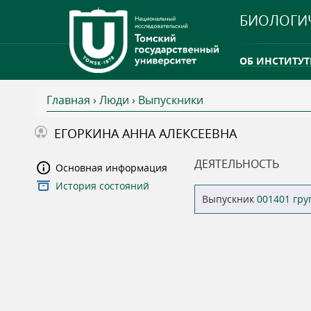
БИОЛОГИ
ОБ ИНСТИТУТ
Главная
›
Люди
›
Выпускники
INTERNATION
В
ЕГОРКИНА АННА АЛЕКСЕЕВНА
ТГУ ОТКРЫЛ 
ы
ДЕЯТЕЛЬНОСТЬ
Основная информация
INTERNATION
История состояний
з
Выпускник
001401 гр
д
е
с