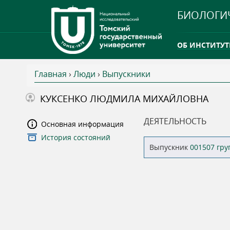
БИОЛОГИ
ОБ ИНСТИТУТ
Главная
›
Люди
›
Выпускники
INTERNATION
В
КУКСЕНКО ЛЮДМИЛА МИХАЙЛОВНА
ТГУ ОТКРЫЛ 
ы
ДЕЯТЕЛЬНОСТЬ
Основная информация
INTERNATION
История состояний
з
Выпускник
001507 гр
д
е
с