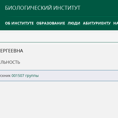
Jump to navigation
БИОЛОГИЧЕСКИЙ ИНСТИТУТ
ОБ ИНСТИТУТЕ
ОБРАЗОВАНИЕ
ЛЮДИ
АБИТУРИЕНТУ
Н
INTERNATIONAL
КАРЬЕРА
ЕРГЕЕВНА
ТГУ ОТКРЫЛ ИССЛЕДОВАТЕЛЬСКУЮ СТАНЦИЮ НА ВАСЮГ
ЕЛЬНОСТЬ
INTERNATIONAL
ускник
001507 группы