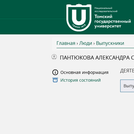
Главная
›
Люди
›
Выпускники
В
ПАНТЮКОВА АЛЕКСАНДРА С
ы
ДЕЯТ
Основная информация
История состояний
з
Вып
д
е
с