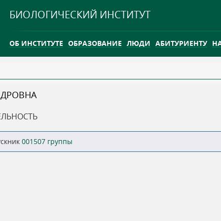
Jump to navigation
БИОЛОГИЧЕСКИЙ ИНСТИТУТ
ОБ ИНСТИТУТЕ
ОБРАЗОВАНИЕ
ЛЮДИ
АБИТУРИЕНТУ
Н
INTERNATIONAL
КАРЬЕРА
НДРОВНА
ТГУ ОТКРЫЛ ИССЛЕДОВАТЕЛЬСКУЮ СТАНЦИЮ НА ВАСЮГ
ЕЛЬНОСТЬ
INTERNATIONAL
ускник
001507 группы