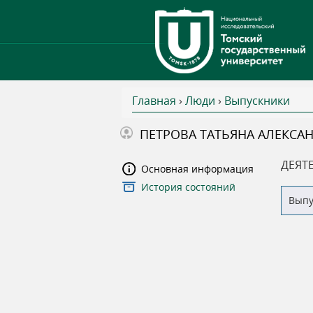
Главная
›
Люди
›
Выпускники
В
ПЕТРОВА ТАТЬЯНА АЛЕКСА
ы
ДЕЯТ
Основная информация
История состояний
з
Вып
д
е
с