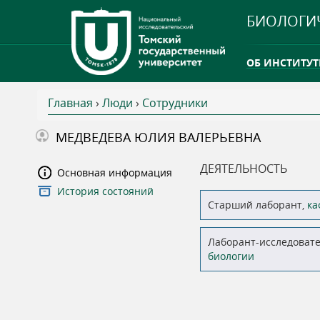
БИОЛОГИ
ОБ ИНСТИТУТ
Главная
›
Люди
›
Сотрудники
INTERNATION
В
МЕДВЕДЕВА ЮЛИЯ ВАЛЕРЬЕВНА
ТГУ ОТКРЫЛ 
ы
ДЕЯТЕЛЬНОСТЬ
Основная информация
INTERNATION
История состояний
з
Старший лаборант,
ка
д
Лаборант-исследоват
биологии
е
с