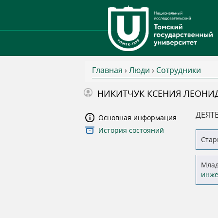
Главная
›
Люди
›
Сотрудники
В
НИКИТЧУК КСЕНИЯ ЛЕОНИ
ы
ДЕЯТ
Основная информация
История состояний
з
Стар
д
Млад
инже
е
с