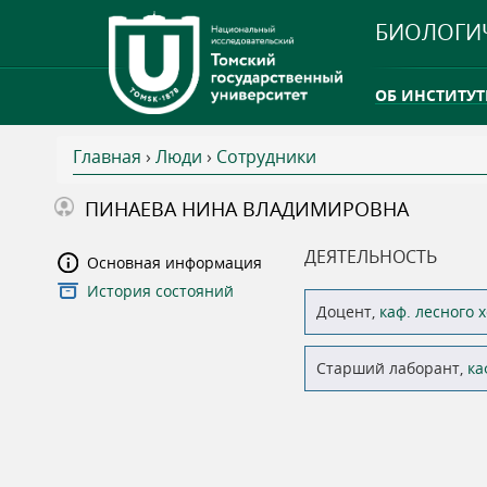
БИОЛОГИ
ОБ ИНСТИТУТ
Главная
›
Люди
›
Сотрудники
INTERNATION
В
ПИНАЕВА НИНА ВЛАДИМИРОВНА
ТГУ ОТКРЫЛ 
ы
ДЕЯТЕЛЬНОСТЬ
Основная информация
INTERNATION
История состояний
з
Доцент,
каф. лесного 
д
Старший лаборант,
ка
е
с