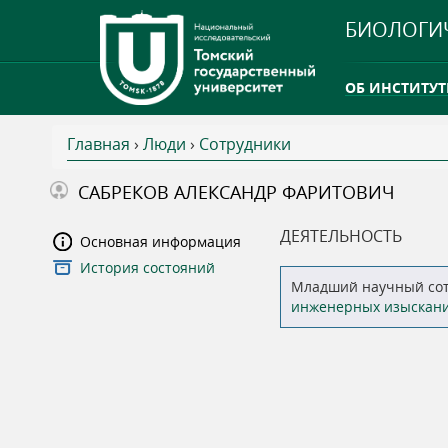
БИОЛОГИ
ОБ ИНСТИТУТ
Главная
›
Люди
›
Сотрудники
INTERNATION
В
САБРЕКОВ АЛЕКСАНДР ФАРИТОВИЧ
ТГУ ОТКРЫЛ 
ы
ДЕЯТЕЛЬНОСТЬ
Основная информация
INTERNATION
История состояний
з
Младший научный со
инженерных изыскани
д
е
с