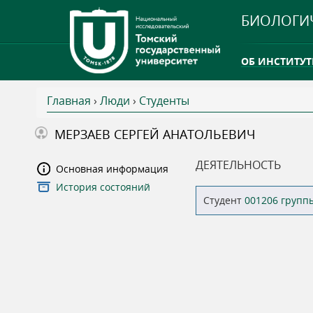
БИОЛОГИ
ОБ ИНСТИТУТ
Главная
›
Люди
›
Студенты
INTERNATION
В
МЕРЗАЕВ СЕРГЕЙ АНАТОЛЬЕВИЧ
ТГУ ОТКРЫЛ 
ы
ДЕЯТЕЛЬНОСТЬ
Основная информация
INTERNATION
История состояний
з
Студент
001206 групп
д
е
с