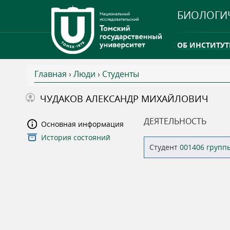
БИОЛОГИ
ОБ ИНСТИТУТ
Главная
›
Люди
›
Студенты
INTERNATION
В
ЧУДАКОВ АЛЕКСАНДР МИХАЙЛОВИЧ
ТГУ ОТКРЫЛ 
ы
ДЕЯТЕЛЬНОСТЬ
Основная информация
INTERNATION
История состояний
з
Студент
001406 групп
д
е
с