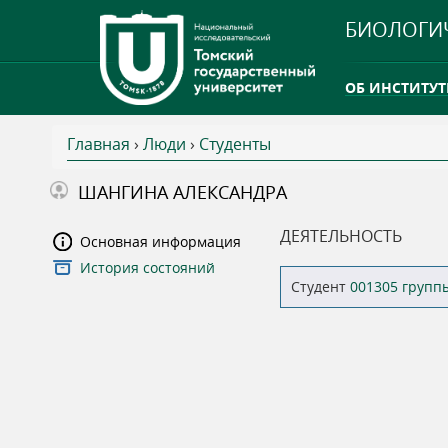
БИОЛОГИ
ОБ ИНСТИТУТ
Главная
›
Люди
›
Студенты
INTERNATION
В
ШАНГИНА АЛЕКСАНДРА
ТГУ ОТКРЫЛ 
ы
ДЕЯТЕЛЬНОСТЬ
Основная информация
INTERNATION
История состояний
з
Студент
001305 групп
д
е
с