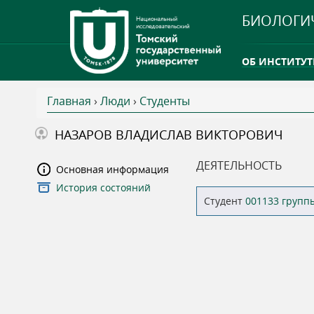
БИОЛОГИ
ОБ ИНСТИТУТ
Главная
›
Люди
›
Студенты
INTERNATION
В
НАЗАРОВ ВЛАДИСЛАВ ВИКТОРОВИЧ
ТГУ ОТКРЫЛ 
ы
ДЕЯТЕЛЬНОСТЬ
Основная информация
INTERNATION
История состояний
з
Студент
001133 групп
д
е
с