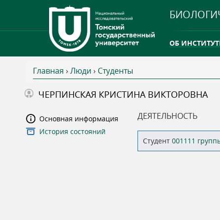
БИОЛОГИ
ОБ ИНСТИТУТ
Главная
›
Люди
›
Студенты
INTERNATION
В
ЧЕРПИНСКАЯ КРИСТИНА ВИКТОРОВНА
ТГУ ОТКРЫЛ 
ы
ДЕЯТЕЛЬНОСТЬ
Основная информация
INTERNATION
История состояний
з
Студент
001111 групп
д
е
с