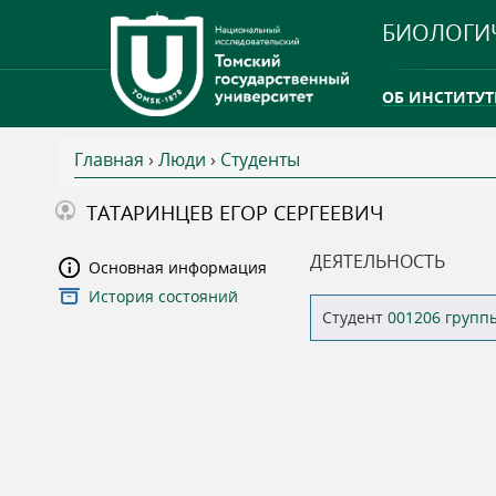
БИОЛОГИ
ОБ ИНСТИТУТ
Главная
›
Люди
›
Студенты
INTERNATION
В
ТАТАРИНЦЕВ ЕГОР СЕРГЕЕВИЧ
ТГУ ОТКРЫЛ 
ы
ДЕЯТЕЛЬНОСТЬ
Основная информация
INTERNATION
История состояний
з
Студент
001206 групп
д
е
с