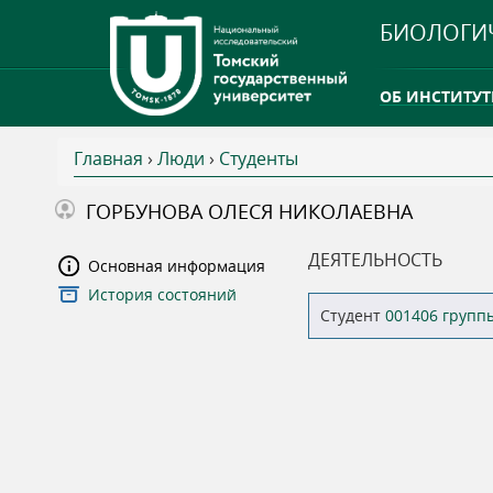
БИОЛОГИ
ОБ ИНСТИТУТ
Главная
›
Люди
›
Студенты
INTERNATION
В
ГОРБУНОВА ОЛЕСЯ НИКОЛАЕВНА
ТГУ ОТКРЫЛ 
ы
ДЕЯТЕЛЬНОСТЬ
Основная информация
INTERNATION
История состояний
з
Студент
001406 групп
д
е
с