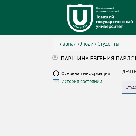
Главная
›
Люди
›
Студенты
В
ПАРШИНА ЕВГЕНИЯ ПАВЛО
ы
ДЕЯТ
Основная информация
История состояний
з
Студ
д
е
с