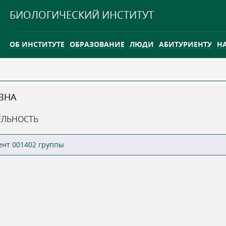
Jump to navigation
БИОЛОГИЧЕСКИЙ ИНСТИТУТ
ОБ ИНСТИТУТЕ
ОБРАЗОВАНИЕ
ЛЮДИ
АБИТУРИЕНТУ
Н
INTERNATIONAL
КАРЬЕРА
ВНА
ТГУ ОТКРЫЛ ИССЛЕДОВАТЕЛЬСКУЮ СТАНЦИЮ НА ВАСЮГ
ЕЛЬНОСТЬ
INTERNATIONAL
ент
001402 группы