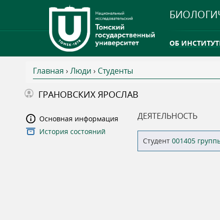
БИОЛОГИ
ОБ ИНСТИТУТ
Главная
›
Люди
›
Студенты
INTERNATION
В
ГРАНОВСКИХ ЯРОСЛАВ
ТГУ ОТКРЫЛ 
ы
ДЕЯТЕЛЬНОСТЬ
Основная информация
INTERNATION
История состояний
з
Студент
001405 групп
д
е
с