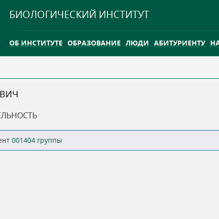
Jump to navigation
БИОЛОГИЧЕСКИЙ ИНСТИТУТ
ОБ ИНСТИТУТЕ
ОБРАЗОВАНИЕ
ЛЮДИ
АБИТУРИЕНТУ
Н
INTERNATIONAL
КАРЬЕРА
ЕВИЧ
ТГУ ОТКРЫЛ ИССЛЕДОВАТЕЛЬСКУЮ СТАНЦИЮ НА ВАСЮГ
ЕЛЬНОСТЬ
INTERNATIONAL
ент
001404 группы