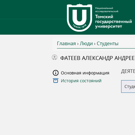
Главная
›
Люди
›
Студенты
В
ФАТЕЕВ АЛЕКСАНДР АНДРЕ
ы
ДЕЯТ
Основная информация
История состояний
з
Студ
д
е
с