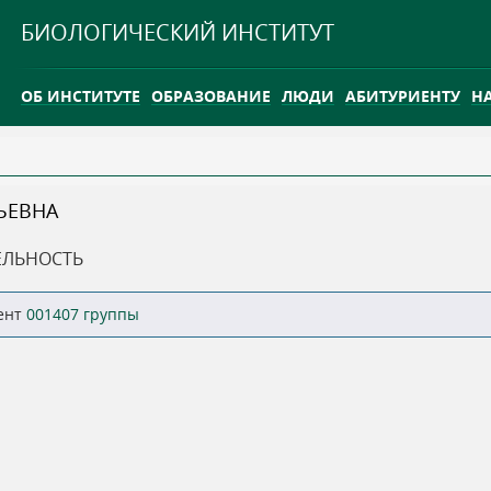
Jump to navigation
БИОЛОГИЧЕСКИЙ ИНСТИТУТ
ОБ ИНСТИТУТЕ
ОБРАЗОВАНИЕ
ЛЮДИ
АБИТУРИЕНТУ
Н
INTERNATIONAL
КАРЬЕРА
ЬЕВНА
ТГУ ОТКРЫЛ ИССЛЕДОВАТЕЛЬСКУЮ СТАНЦИЮ НА ВАСЮГ
ЕЛЬНОСТЬ
INTERNATIONAL
ент
001407 группы