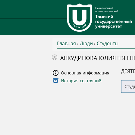
Главная
›
Люди
›
Студенты
В
АНКУДИНОВА ЮЛИЯ ЕВГЕН
ы
ДЕЯТ
Основная информация
История состояний
з
Студ
д
е
с