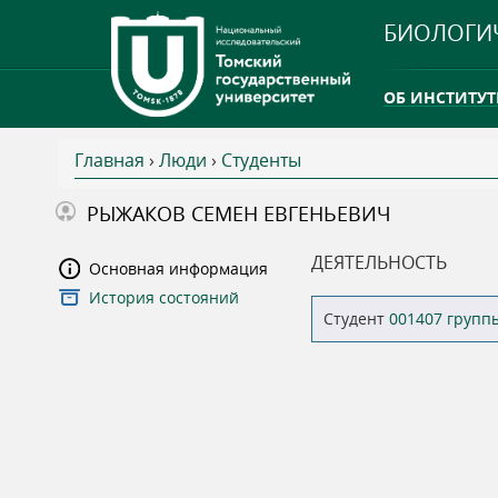
БИОЛОГИ
ОБ ИНСТИТУТ
Главная
›
Люди
›
Студенты
INTERNATION
В
РЫЖАКОВ СЕМЕН ЕВГЕНЬЕВИЧ
ТГУ ОТКРЫЛ 
ы
ДЕЯТЕЛЬНОСТЬ
Основная информация
INTERNATION
История состояний
з
Студент
001407 групп
д
е
с