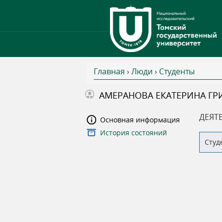
Главная
›
Люди
›
Студенты
В
АМЕРАНОВА ЕКАТЕРИНА ГР
ы
ДЕЯТ
Основная информация
История состояний
з
Студ
д
е
с