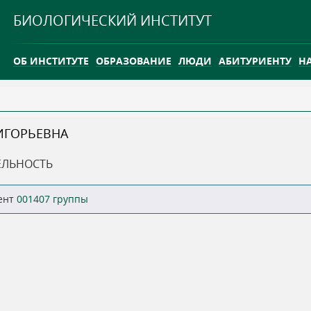
Jump to navigation
БИОЛОГИЧЕСКИЙ ИНСТИТУТ
ОБ ИНСТИТУТЕ
ОБРАЗОВАНИЕ
ЛЮДИ
АБИТУРИЕНТУ
Н
INTERNATIONAL
КАРЬЕРА
ИГОРЬЕВНА
ТГУ ОТКРЫЛ ИССЛЕДОВАТЕЛЬСКУЮ СТАНЦИЮ НА ВАСЮГ
ЕЛЬНОСТЬ
INTERNATIONAL
ент
001407 группы