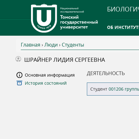
БИОЛОГИ
ОБ ИНСТИТУТ
Главная
›
Люди
›
Студенты
INTERNATION
В
ШРАЙНЕР ЛИДИЯ СЕРГЕЕВНА
ТГУ ОТКРЫЛ 
ы
ДЕЯТЕЛЬНОСТЬ
Основная информация
INTERNATION
История состояний
з
Студент
001206 групп
д
е
с