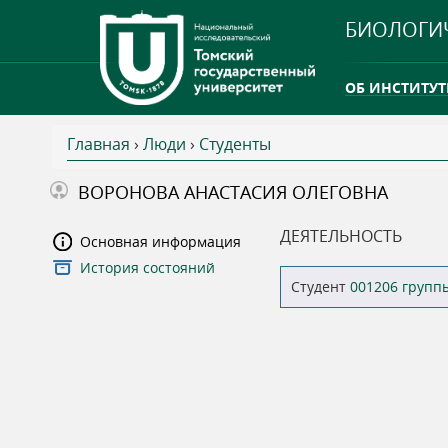
БИОЛОГИ
ОБ ИНСТИТУТ
Главная
›
Люди
›
Студенты
INTERNATION
В
ВОРОНОВА АНАСТАСИЯ ОЛЕГОВНА
ТГУ ОТКРЫЛ 
ы
ДЕЯТЕЛЬНОСТЬ
Основная информация
INTERNATION
История состояний
з
Студент
001206 групп
д
е
с