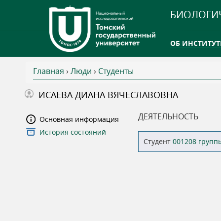
БИОЛОГИ
ОБ ИНСТИТУТ
Главная
›
Люди
›
Студенты
INTERNATION
В
ИСАЕВА ДИАНА ВЯЧЕСЛАВОВНА
ТГУ ОТКРЫЛ 
ы
ДЕЯТЕЛЬНОСТЬ
Основная информация
INTERNATION
История состояний
з
Студент
001208 групп
д
е
с