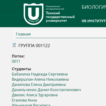
БИОЛОГИ
ОБ ИНСТИТУТ
Главная
INTERNATION
В
ГРУППА 001122
ТГУ ОТКРЫЛ 
ы
Поток:
INTERNATION
0011
з
Студенты
Бабанина Надежда Сергеевна
д
Видершпан Алёна Николаевна
Данилова Елена Дмитриевна
е
Данильченко Данил Константинович
Двилис Алиса Эдгаровна
с
Еганова Анна
Ильницкая Василиса