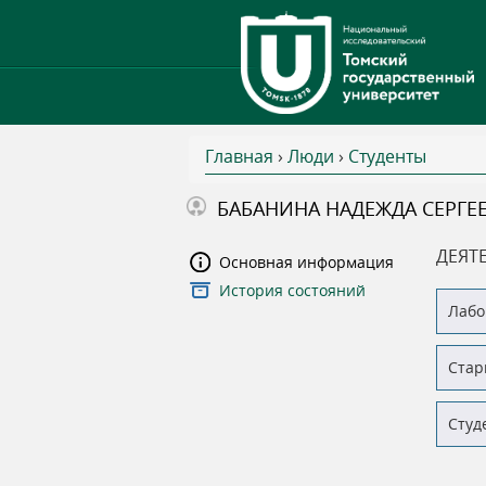
Главная
›
Люди
›
Студенты
В
БАБАНИНА НАДЕЖДА СЕРГЕ
ы
ДЕЯТ
Основная информация
История состояний
з
Лабо
д
Стар
е
Студ
с