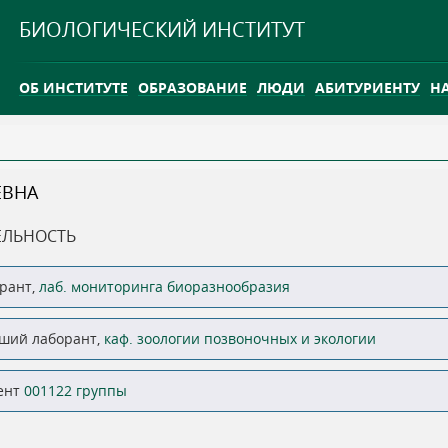
Jump to navigation
БИОЛОГИЧЕСКИЙ ИНСТИТУТ
ОБ ИНСТИТУТЕ
ОБРАЗОВАНИЕ
ЛЮДИ
АБИТУРИЕНТУ
Н
INTERNATIONAL
КАРЬЕРА
ЕВНА
ТГУ ОТКРЫЛ ИССЛЕДОВАТЕЛЬСКУЮ СТАНЦИЮ НА ВАСЮГ
ЕЛЬНОСТЬ
INTERNATIONAL
рант,
лаб. мониторинга биоразнообразия
ший лаборант,
каф. зоологии позвоночных и экологии
ент
001122 группы