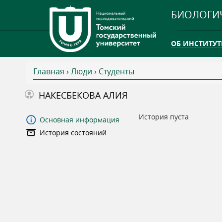
БИОЛОГИ
ОБ ИНСТИТУТ
Главная
›
Люди
›
Студенты
INTERNATION
В
НАКЕСБЕКОВА АЛИЯ
ТГУ ОТКРЫЛ 
ы
История пуста
Основная информация
INTERNATION
История состояний
з
д
е
с