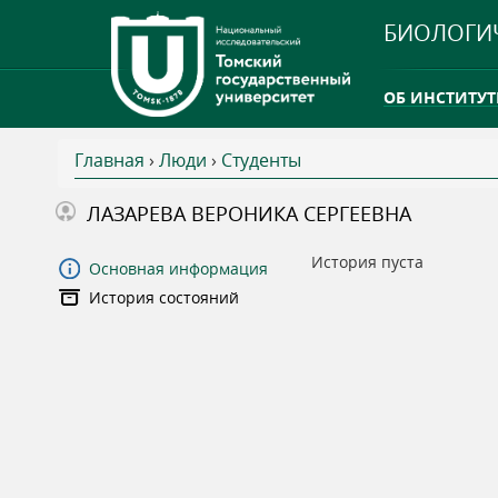
БИОЛОГИ
ОБ ИНСТИТУТ
Главная
›
Люди
›
Студенты
INTERNATION
В
ЛАЗАРЕВА ВЕРОНИКА СЕРГЕЕВНА
ТГУ ОТКРЫЛ 
ы
История пуста
Основная информация
INTERNATION
История состояний
з
д
е
с