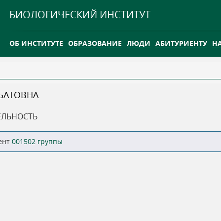
Jump to navigation
БИОЛОГИЧЕСКИЙ ИНСТИТУТ
ОБ ИНСТИТУТЕ
ОБРАЗОВАНИЕ
ЛЮДИ
АБИТУРИЕНТУ
Н
INTERNATIONAL
КАРЬЕРА
БАТОВНА
ТГУ ОТКРЫЛ ИССЛЕДОВАТЕЛЬСКУЮ СТАНЦИЮ НА ВАСЮГ
ЕЛЬНОСТЬ
INTERNATIONAL
ент
001502 группы