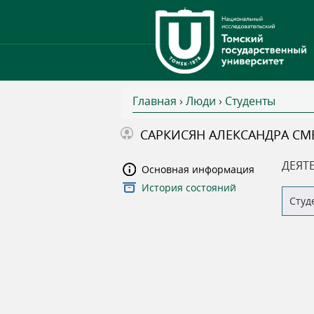
Главная
›
Люди
›
Студенты
В
САРКИСЯН АЛЕКСАНДРА СМ
ы
ДЕЯТ
Основная информация
История состояний
з
Студ
д
е
с