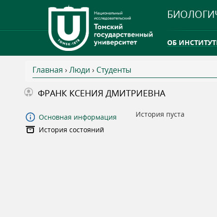
БИОЛОГИ
ОБ ИНСТИТУТ
Главная
›
Люди
›
Студенты
INTERNATION
В
ФРАНК КСЕНИЯ ДМИТРИЕВНА
ТГУ ОТКРЫЛ 
ы
История пуста
Основная информация
INTERNATION
История состояний
з
д
е
с